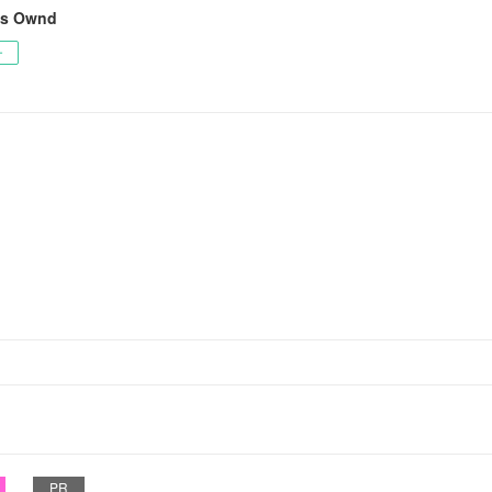
's Ownd
ー
PR