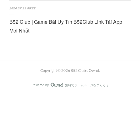
2024.07.29 08:22
B52 Club | Game Bài Uy Tín B52Club Link Tải App
Mới Nhất
Copyright ©
2026
B52 Club's Ownd
.
Powered by
無料でホームページをつくろう
AmebaOwnd
フォロー